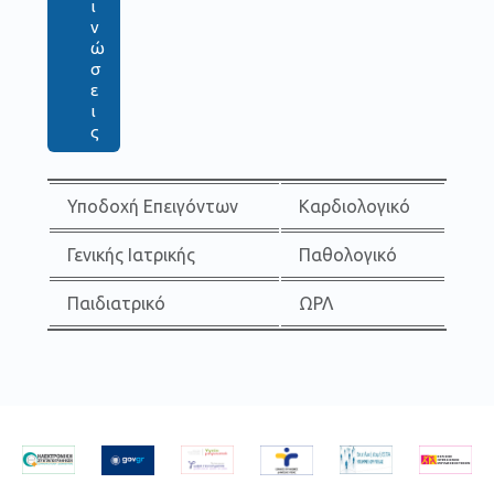
ι
ν
ώ
σ
ε
ι
ς
Υποδοχή Επειγόντων
Καρδιολογικό
Γενικής Ιατρικής
Παθολογικό
Παιδιατρικό
ΩΡΛ