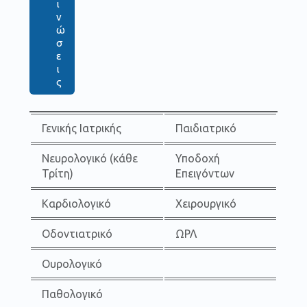
ι
ν
ώ
σ
ε
ι
ς
Γενικής Ιατρικής
Παιδιατρικό
Νευρολογικό (κάθε
Υποδοχή
Τρίτη)
Επειγόντων
Καρδιολογικό
Χειρουργικό
Οδοντιατρικό
ΩΡΛ
Ουρολογικό
Παθολογικό