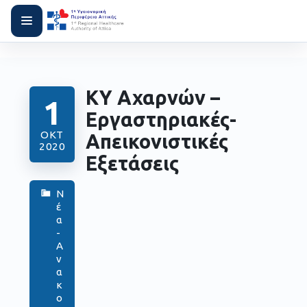
ΚΥ Αχαρνών –
1
Εργαστηριακές-
ΟΚΤ
Απεικονιστικές
2020
Εξετάσεις
Ν
έ
α
-
Α
ν
α
κ
ο