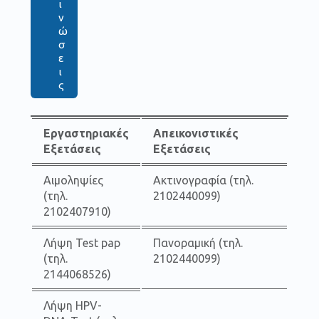
ι
ν
ώ
σ
ε
ι
ς
Εργαστηριακές
Απεικονιστικές
Εξετάσεις
Εξετάσεις
Αιμοληψίες
Ακτινογραφία (τηλ.
(τηλ.
2102440099)
2102407910)
Λήψη Test pap
Πανοραμική (τηλ.
(τηλ.
2102440099)
2144068526)
Λήψη HPV-