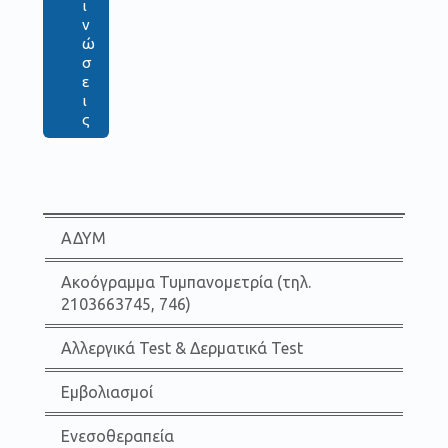
ι
ν
ώ
σ
ε
ι
ς
ΑΔΥΜ
Ακοόγραμμα Τυμπανομετρία (τηλ.
2103663745, 746)
Αλλεργικά Test & Δερματικά Test
Εμβολιασμοί
Ενεσοθεραπεία