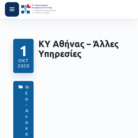
ΚΥ Αθήνας – Άλλες
1
Υπηρεσίες
ΟΚΤ
2020
Ν
έ
α
-
Α
ν
α
κ
ο