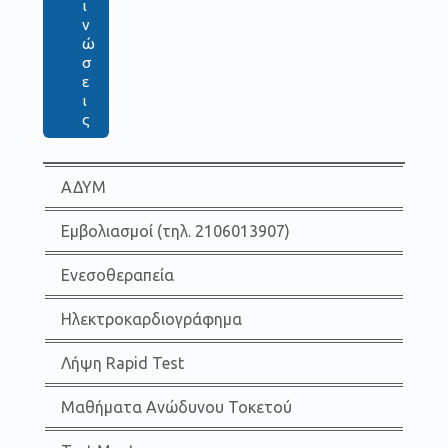
ι
ν
ώ
σ
ε
ι
ς
ΑΔΥΜ
Εμβολιασμοί (τηλ. 2106013907)
Ενεσοθεραπεία
Ηλεκτροκαρδιογράφημα
Λήψη Rapid Test
Μαθήματα Ανώδυνου Τοκετού