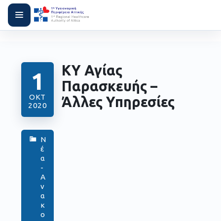
ΚΥ Αγίας
1
Παρασκευής –
ΟΚΤ
Άλλες Υπηρεσίες
2020
Ν
έ
α
-
Α
ν
α
κ
ο