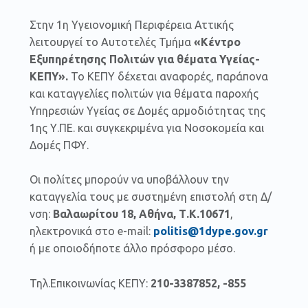
Στην 1η Υγειονομική Περιφέρεια Αττικής
λειτουργεί το Αυτοτελές Τμήμα
«Κέντρο
Εξυπηρέτησης Πολιτών για θέματα Υγείας-
ΚΕΠΥ».
Το ΚΕΠΥ δέχεται αναφορές, παράπονα
και καταγγελίες πολιτών για θέματα παροχής
Υπηρεσιών Υγείας σε Δομές αρμοδιότητας της
1ης Υ.ΠΕ. και συγκεκριμένα για Νοσοκομεία και
Δομές ΠΦΥ.
Οι πολίτες μπορούν να υποβάλλουν την
καταγγελία τους με συστημένη επιστολή στη Δ/
νση:
Βαλαωρίτου 18, Αθήνα, Τ.Κ.10671
,
ηλεκτρονικά στο e-mail:
politis
@1
dype
.
gov
.
gr
ή με οποιοδήποτε άλλο πρόσφορο μέσο.
Τηλ.Επικοινωνίας ΚΕΠΥ:
210-3387852, -855