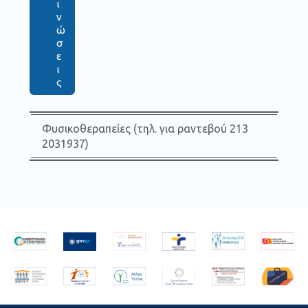
ι
ν
ώ
σ
ε
ι
ς
Φυσικοθεραπείες (τηλ. για ραντεβού 213
2031937)