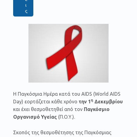
ι
ς
Η Παγκόσμια Ημέρα κατά του AIDS (World AIDS
η
Day) εορτάζεται κάθε χρόνο
την 1
Δεκεμβρίου
και έχει θεσμοθετηθεί από τον
Παγκόσμιο
Οργανισμό Υγείας
(Π.Ο.Υ.).
Σκοπός της θεσμοθέτησης της Παγκόσμιας