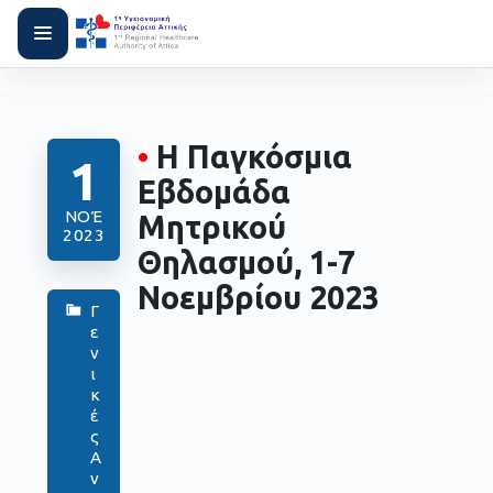
•
Η Παγκόσμια
1
Εβδομάδα
ΝΟΈ
Μητρικού
2023
Θηλασμού, 1-7
Νοεμβρίου 2023
Γ
ε
ν
ι
κ
έ
ς
Α
ν