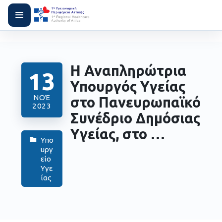
Η Αναπληρώτρια
13
Υπουργός Υγείας
ΝΟΈ
στο Πανευρωπαϊκό
2023
Συνέδριο Δημόσιας
Υγείας, στο …
Υπο
υργ
είο
Υγε
ίας