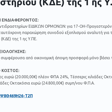
στηρίου (ΚΔΕ) της 1 ης Υ
 ΕΝΔΙΑΦΕΡΟΝΤΟΣ:
ντιδραστηρίων ΕΙΔΙΚΩΝ ΟΡΜΟΝΩΝ: για 17-ΟΗ-Προγεστερόνη
 ταυτόχρονη παραχώρηση συνοδού εξοπλισμού αναλυτή για τ
(ΚΔΕ) της 1 ης Υ.ΠΕ.
ΞΙΟΛΟΓΗΣΗΣ:
ον συμφέρουσα από οικονομική άποψη προσφορά μόνο βάσει τ
 ΚΟΣΤΟΣ:
δες ευρώ (20.000,00€) πλέον ΦΠΑ 24%, Τέσσερις χιλιάδες Οκτ
ιάδες Οκτακόσια ευρώ (24.800,00€) συμπ/νου Φ.Π.Α.
6Ψ8Θ469Η26-Τ2Π