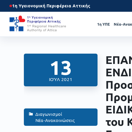
1η Υγειονομική Περιφέρεια Αττικής
1η ΥΠΕ
Νέα-Ανακ
ΕΠΑ
13
ΕΝΔΙ
ΙΟΎΛ 2021
Προ
Προμ
ΕΙΔΙ
Διαγωνισμοί
του 
Νέα-Ανακοινώσεις