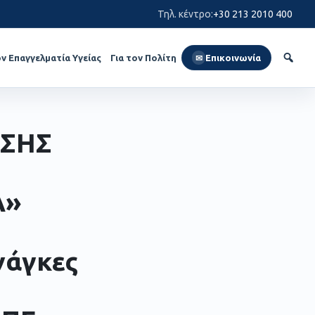
Τηλ. κέντρο
:
+30 213 2010 400
ον Επαγγελματία Υγείας
Για τον Πολίτη
Επικοινωνία
✉
ΣΗΣ
Α»
νάγκες