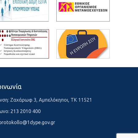
οινωνία
νση: Ζαχάρωφ 3, Αμπελόκηποι, ΤΚ 11521
ωνο:
213 2010 400
protokollo@1dype.gov.gr