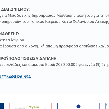
 ΔΙΑΓΩΝΙΣΜΟΥ:
έργεια Μειοδοτικής Δημοπρασίας Μίσθωσης ακινήτου για τη 
ν υπηρεσιών του Τοπικού Ιατρείου Κάτω Χαλανδρίου Αττικής
ΑΝΑΘΕΣΗΣ:
ότητα Κτιρίου
μφέρουσα από οικονομική άποψη προσφορά αποκλειστικά/μόνο
ΠΡΟΫΠΟΛΟΓΙΣΘΕΙΣΑ ΔΑΠΑΝΗ:
ντε χιλιάδες και διακόσια Ευρώ 205.200,00€ για εννέα (9) έτη.
ΨΕΞ6469Η26-95Α