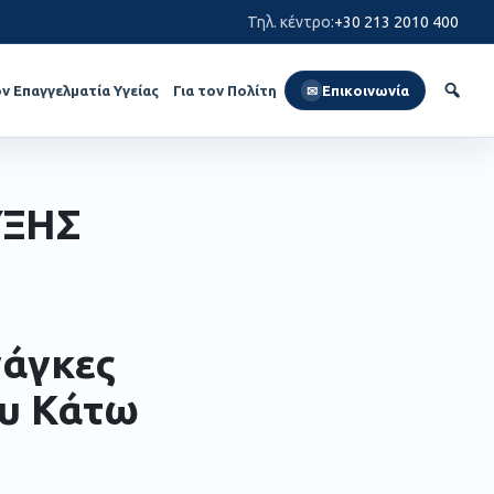
Τηλ. κέντρο
:
+30 213 2010 400
ον Επαγγελματία Υγείας
Για τον Πολίτη
Επικοινωνία
✉
ΥΞΗΣ
νάγκες
ου Κάτω