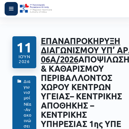
ΕΠΑΝΑΠΡΟΚΗΡΥΞΗ
11
ΔΙΑΓΩΝΙΣΜΟΥ ΥΠ’ ΑΡ
ΙΟΎΝ
06Α/2026
ΑΠΟΨΙΛΩΣΗ
2026
& ΚΑΘΑΡΙΣΜΟΥ
ΠΕΡΙΒΑΛΛΟΝΤΟΣ
Δια
ΧΩΡΟΥ ΚΕΝΤΡΩΝ
γω
νισ
ΥΓΕΙΑΣ– ΚΕΝΤΡΙΚΗΣ
μοί
ΑΠΟΘΗΚΗΣ –
Νέα
-Αν
ΚΕΝΤΡΙΚΗΣ
ακο
ινώ
ΥΠΗΡΕΣΙΑΣ 1ης ΥΠΕ
σει