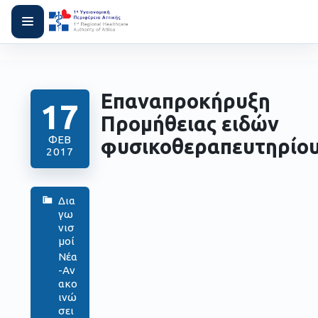
Επαναπροκήρυξη
17
Προμήθειας ειδών
ΦΕΒ
φυσικοθεραπευτηρίο
2017
Δια
γω
νισ
μοί
Νέα
-Αν
ακο
ινώ
σει