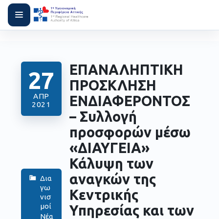
ΕΠΑΝΑΛΗΠΤΙΚΗ
27
ΠΡΟΣΚΛΗΣΗ
ΑΠΡ
ΕΝΔΙΑΦΕΡΟΝΤΟΣ
2021
– Συλλογή
προσφορών μέσω
«ΔΙΑΥΓΕΙΑ»
Κάλυψη των
αναγκών της
Δια
γω
Κεντρικής
νισ
μοί
Υπηρεσίας και των
Νέα