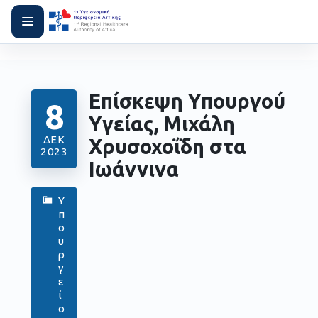
Επίσκεψη Υπουργού
8
Υγείας, Μιχάλη
ΔΕΚ
Χρυσοχοΐδη στα
2023
Ιωάννινα
Υ
π
ο
υ
ρ
γ
ε
ί
ο