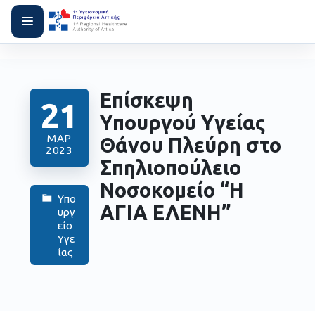
Επίσκεψη
21
Υπουργού Υγείας
ΜΑΡ
Θάνου Πλεύρη στο
2023
Σπηλιοπούλειο
Νοσοκομείο “Η
Υπο
ΑΓΙΑ ΕΛΕΝΗ”
υργ
είο
Υγε
ίας