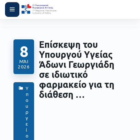
Επίσκεψη του
8
Υπουργού Υγείας
ΜΆΙ
Άδωνι Γεωργιάδη
2026
σε ιδιωτικό
φαρμακείο για τη
Υ
διάθεση …
π
ο
υ
ρ
γ
ε
ί
ο