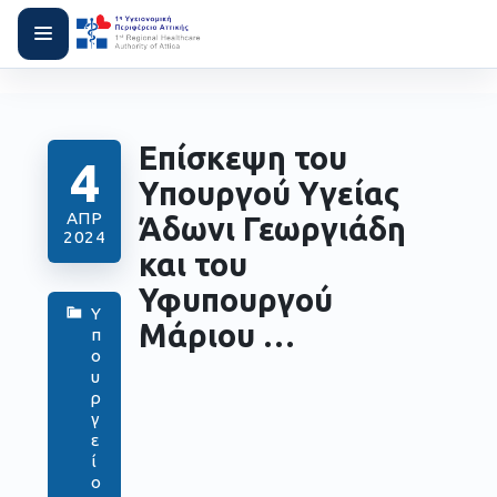
Επίσκεψη του
4
Υπουργού Υγείας
ΑΠΡ
Άδωνι Γεωργιάδη
2024
και του
Υφυπουργού
Υ
Μάριου …
π
ο
υ
ρ
γ
ε
ί
ο