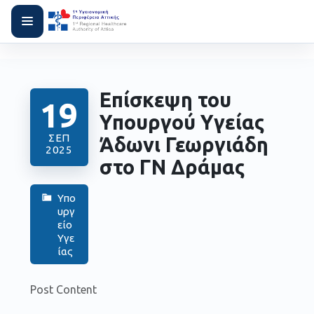
Επίσκεψη του
19
Υπουργού Υγείας
ΣΕΠ
Άδωνι Γεωργιάδη
2025
στο ΓΝ Δράμας
Υπο
υργ
είο
Υγε
ίας
Post Content