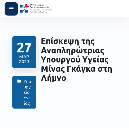
Επίσκεψη της
27
Αναπληρώτριας
ΜΑΡ
Υπουργού Υγείας
2023
Μίνας Γκάγκα στη
Λήμνο
Υπο
υργ
είο
Υγε
ίας