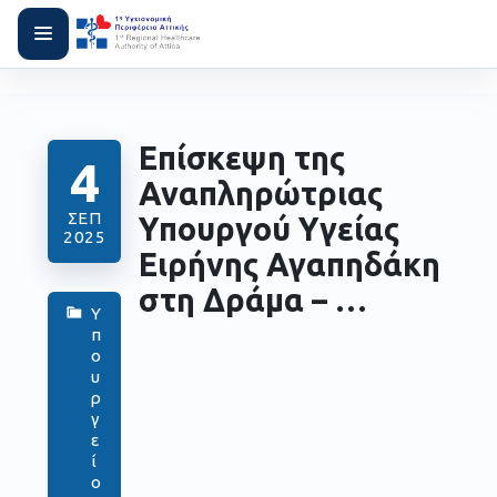
Επίσκεψη της
4
Αναπληρώτριας
ΣΕΠ
Υπουργού Υγείας
2025
Ειρήνης Αγαπηδάκη
στη Δράμα – …
Υ
π
ο
υ
ρ
γ
ε
ί
ο