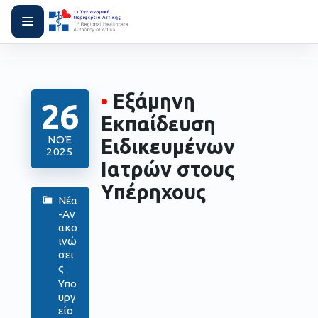
•
Εξάμηνη
26
Εκπαίδευση
ΝΟΈ
Ειδικευμένων
2025
Ιατρών στους
Υπέρηχους
Νέα
-Αν
ακο
ινώ
σει
ς
Υπο
υργ
είο