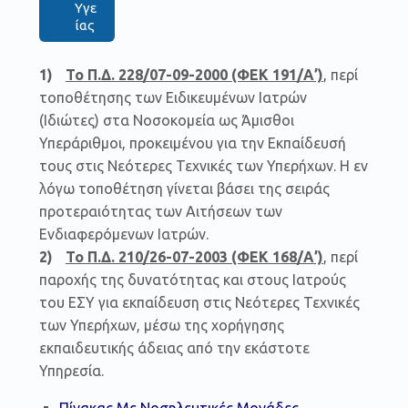
Υγε
ίας
Το Π.Δ. 228/07-09-2000 (ΦΕΚ 191/Α’)
, περί
τοποθέτησης των Ειδικευμένων Ιατρών
(Ιδιώτες) στα Νοσοκομεία ως Άμισθοι
Υπεράριθμοι, προκειμένου για την Εκπαίδευσή
τους στις Νεότερες Τεχνικές των Υπερήχων. Η εν
λόγω τοποθέτηση γίνεται βάσει της σειράς
προτεραιότητας των Αιτήσεων των
Ενδιαφερόμενων Ιατρών.
Το Π.Δ. 210/26-07-2003 (ΦΕΚ 168/Α’)
, περί
παροχής της δυνατότητας και στους Ιατρούς
του ΕΣΥ για εκπαίδευση στις Νεότερες Τεχνικές
των Υπερήχων, μέσω της χορήγησης
εκπαιδευτικής άδειας από την εκάστοτε
Υπηρεσία.
Πίνακας Με Νοσηλευτικές Μονάδες.