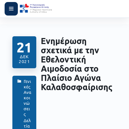
Ενημέρωση
21
σχετικά με την
ΔΕΚ
Εθελοντική
2021
Αιμοδοσία στο
Πλαίσιο Αγώνα
Γενι
Καλαθοσφαίρισης
κές
Ανα
κοι
νώ
σει
ς
Δελ
τία