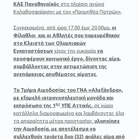
ΚΑΕ Παναθηναϊκός
στο πλαίσιο αγώνα
Καλαθοσφαίρισης με τον «Προμηθέα Πατρών».
Συγκεκριμένα, από ώρα 17.00 έως 20.00μμ
, οι
Φίλαθλοι και οι Αθλητές που παρευρέθηκαν
στο Κλειστό των Ολυμπιακών
Εγκαταστάσεων
είχαν την ευκαιρία
να
προσφέρουν κοινωνικό έργο, δίνοντας αίμα,
συμβάλλοντας στην αντιμετώπιση της
ανεπάρκειας αποθέματος αίματος
.
Το Τμήμα Αιμοδοσίας του ΓΝΑ «Αλεξάνδρα»,
με εξαμελή ιατρονοσηλευτική μονάδα και
ης
εκπρόσωπο της 1
ΥΠΕ Αττικής,
σε χώρο
κατάλληλα διαμορφωμένο και λαμβάνοντας όλα
τα απαραίτητα μέτρα προστασίας.
υλοποίησε
την Αιμοδοσία, με αποτέλεσμα να
συλλεχθούν τριάντα δυο (32) φιάλες αίμα από