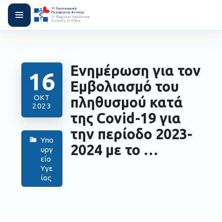
Ενημέρωση για τον
16
Εμβολιασμό του
ΟΚΤ
πληθυσμού κατά
2023
της Covid-19 για
την περίοδο 2023-
Υπο
2024 με το …
υργ
είο
Υγε
ίας