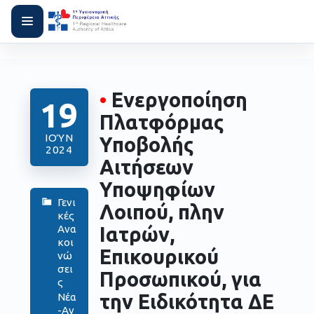
•
Ενεργοποίηση
19
Πλατφόρμας
ΙΟΎΝ
Υποβολής
2024
Αιτήσεων
Υποψηφίων
Γενι
Λοιπού, πλην
κές
Ανα
Ιατρών,
κοι
Επικουρικού
νώ
σει
Προσωπικού, για
ς
την Ειδικότητα ΔΕ
Νέα
-Αν