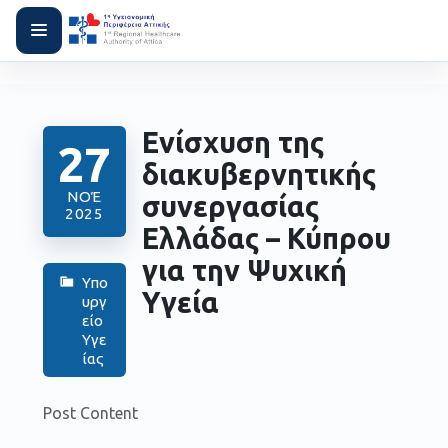
Ενίσχυση της
27
διακυβερνητικής
ΝΟΈ
συνεργασίας
2025
Ελλάδας – Κύπρου
για την Ψυχική
Υπο
Υγεία
υργ
είο
Υγε
ίας
Post Content