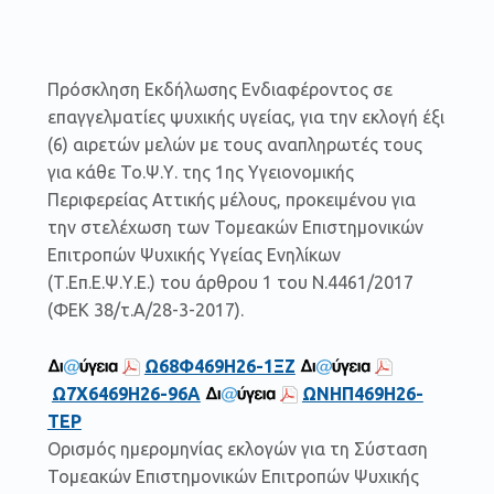
Πρόσκληση Εκδήλωσης Ενδιαφέροντος σε
επαγγελματίες ψυχικής υγείας, για την εκλογή έξι
(6) αιρετών μελών με τους αναπληρωτές τους
για κάθε Το.Ψ.Υ. της 1ης Υγειονομικής
Περιφερείας Αττικής μέλους, προκειμένου για
την στελέχωση των Τομεακών Επιστημονικών
Επιτροπών Ψυχικής Υγείας Ενηλίκων
(Τ.Επ.Ε.Ψ.Υ.Ε.) του άρθρου 1 του Ν.4461/2017
(ΦΕΚ 38/τ.Α/28-3-2017).
Ω68Φ469Η26-1ΞΖ
Ω7Χ6469Η26-96Α
ΩΝΗΠ469Η26-
ΤΕΡ
Ορισμός ημερομηνίας εκλογών για τη Σύσταση
Τομεακών Επιστημονικών Επιτροπών Ψυχικής