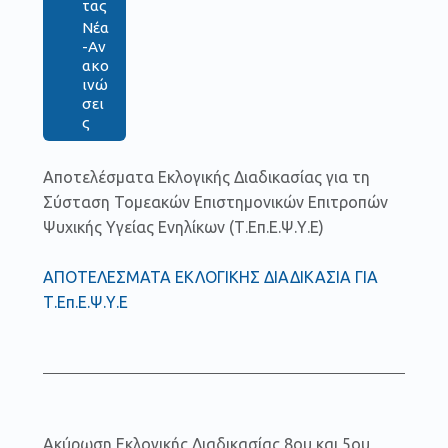
τας
Νέα
-Αν
ακο
ινώ
σει
ς
Αποτελέσματα Εκλογικής Διαδικασίας για τη
Σύσταση Τομεακών Επιστημονικών Επιτροπών
Ψυχικής Υγείας Ενηλίκων (Τ.Επ.Ε.Ψ.Υ.Ε)
ΑΠΟΤΕΛΕΣΜΑΤΑ ΕΚΛΟΓΙΚΗΣ ΔΙΑΔΙΚΑΣΙΑ ΓΙΑ
Τ.Επ.Ε.Ψ.Υ.Ε
Ακύρωση Εκλογικής Διαδικασίας 8ου και 5ου