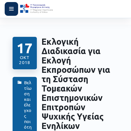
Εκλογική
17
Διαδικασία για
ΟΚΤ
Εκλογή
2018
Εκπροσώπων για
τη Σύσταση
Βελ
Τομεακών
τίω
ση
Επιστημονικών
και
Επιτροπών
έλε
γχο
Ψυχικής Υγείας
ς
ποι
Ενηλίκων
ότη