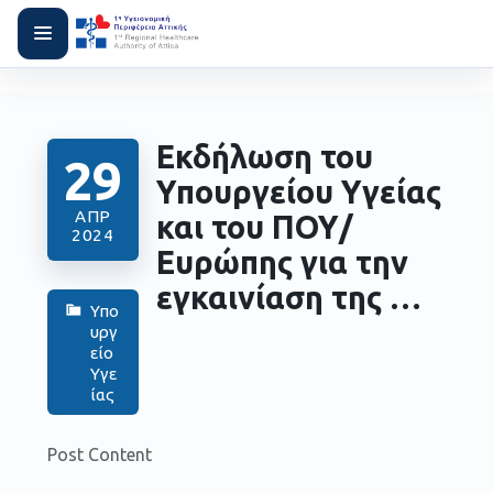
Εκδήλωση του
29
Υπουργείου Υγείας
ΑΠΡ
και του ΠΟΥ/
2024
Ευρώπης για την
εγκαινίαση της …
Υπο
υργ
είο
Υγε
ίας
Post Content