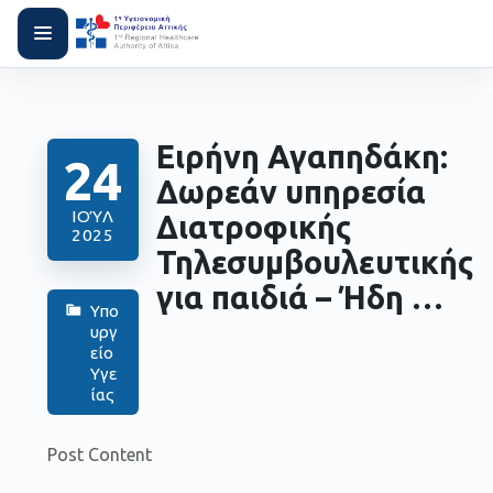
Ειρήνη Αγαπηδάκη:
24
Δωρεάν υπηρεσία
ΙΟΎΛ
Διατροφικής
2025
Τηλεσυμβουλευτικής
για παιδιά – Ήδη …
Υπο
υργ
είο
Υγε
ίας
Post Content