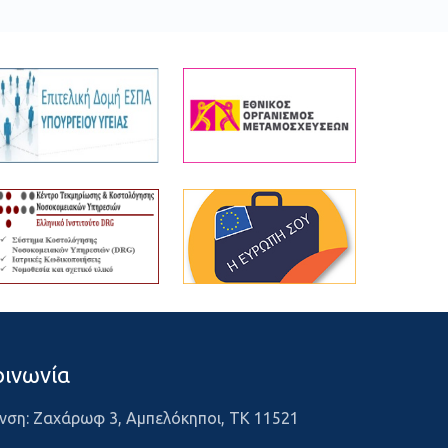
οινωνία
νση: Ζαχάρωφ 3, Αμπελόκηποι, ΤΚ 11521