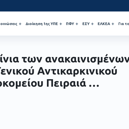
οινώσεις
Διοίκηση 1ης ΥΠΕ
ΠΦΥ
ΕΣΥ
ΕΛΚΕΑ
Για τ
ίνια των ανακαινισμένω
Γενικού Αντικαρκινικού
κομείου Πειραιά …