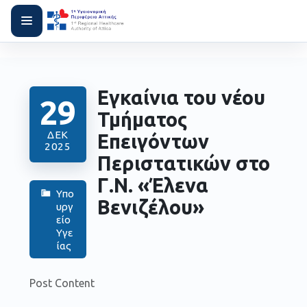
Εγκαίνια του νέου
29
Τμήματος
ΔΕΚ
Επειγόντων
2025
Περιστατικών στο
Γ.Ν. «Έλενα
Υπο
Βενιζέλου»
υργ
είο
Υγε
ίας
Post Content