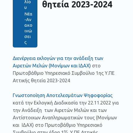
λίο
θητεία 2023-2024
υ
Νέα
-Αν
ακο
ινώ
σει
ς
Διενέργεια εκλογών για την ανάδειξη των
Αιρετών Μελών (Μονίμων και ΙΔΑΧ)
στο
Πρωτοβάθμιο Υπηρεσιακό Συμβούλιο 1ης Υ.ΠΕ
Αττικής θητεία 2023-2024
Γνωστοποίηση Αποτελεσμάτων Ψηφοφορίας
κατά την Εκλογική Διαδικασία την 22.11.2022 για
την Ανάδειξη των Αιρετών Μελών και των
Αντίστοιχων Αναπληρωματικών τους (Μονίμων
και ΙΔΑΧ) στο Πρωτοβάθμιο Υπηρεσιακό
ης
Συμβούλιο στην έδρα 1
Υ.ΠΕ Αττικής.