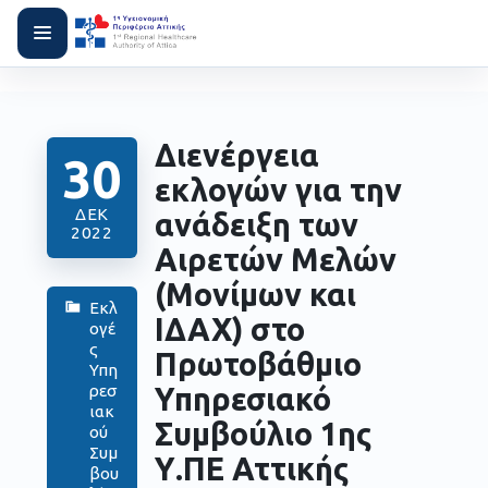
Διενέργεια
30
εκλογών για την
ΔΕΚ
ανάδειξη των
2022
Αιρετών Μελών
(Μονίμων και
Εκλ
ΙΔΑΧ) στο
ογέ
ς
Πρωτοβάθμιο
Υπη
Υπηρεσιακό
ρεσ
ιακ
Συμβούλιο 1ης
ού
Συμ
Υ.ΠΕ Αττικής
βου