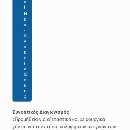
ο
ί
Ν
έ
α
-
Α
ν
α
κ
ο
ι
ν
ώ
σ
ε
ι
ς
Συνοπτικός Διαγωνισμός
«Προμήθεια για εξεταστικά και χειρουργικά
γάντια για την ετήσια κάλυψη των αναγκών των