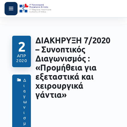
ΔΙΑΚΗΡΥΞΗ 7/2020
2
– Συνοπτικός
ΑΠΡ
Διαγωνισμός :
2020
«Προμήθεια για
εξεταστικά και
Δ
χειρουργικά
ι
α
γάντια»
γ
ω
ν
ι
σ
μ