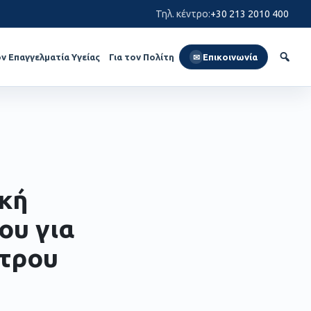
Τηλ. κέντρο
:
+30 213 2010 400
ον Επαγγελματία Υγείας
Για τον Πολίτη
Επικοινωνία
✉
ική
ου για
ντρου