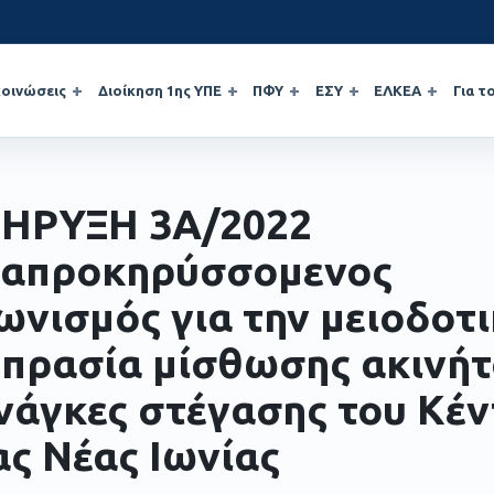
οινώσεις
Διοίκηση 1ης ΥΠΕ
ΠΦΥ
ΕΣΥ
ΕΛΚΕΑ
Για τ
ΗΡΥΞΗ 3Α/2022
απροκηρύσσομενος
ωνισμός για την μειοδοτ
πρασία μίσθωσης ακινήτ
ανάγκες στέγασης του Κέ
ας Νέας Ιωνίας