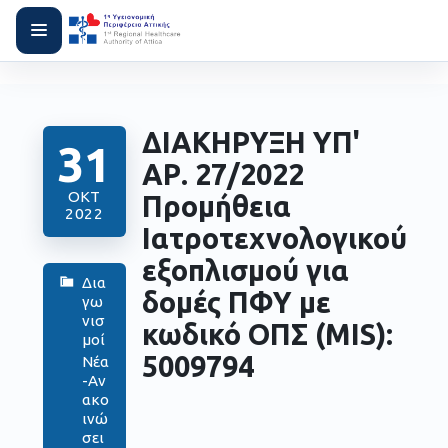
ΔΙΑΚΗΡΥΞΗ ΥΠ'
31
ΑΡ. 27/2022
ΟΚΤ
Προμήθεια
2022
Ιατροτεχνολογικού
εξοπλισμού για
Δια
δομές ΠΦΥ με
γω
νισ
κωδικό ΟΠΣ (MIS):
μοί
5009794
Νέα
-Αν
ακο
ινώ
σει