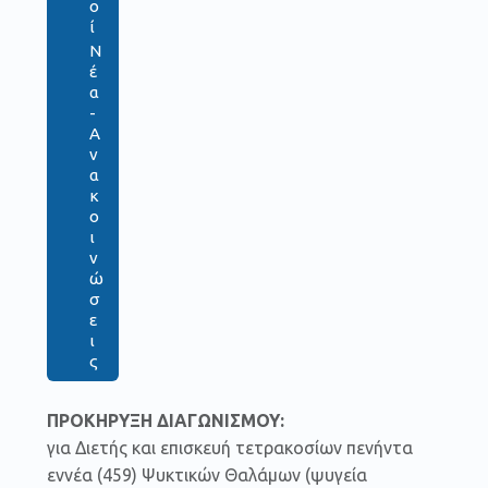
ο
ί
Ν
έ
α
-
Α
ν
α
κ
ο
ι
ν
ώ
σ
ε
ι
ς
ΠΡΟΚΗΡΥΞΗ
ΔΙΑΓΩΝΙΣΜΟΥ:
για Διετής και επισκευή τετρακοσίων πενήντα
εννέα (459) Ψυκτικών Θαλάμων (ψυγεία