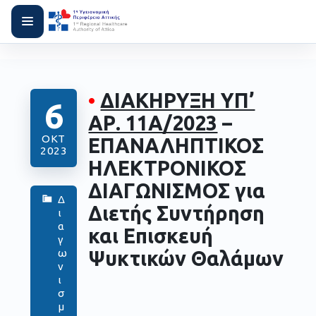
•
ΔΙΑΚΗΡΥΞΗ ΥΠ’
6
ΑΡ. 11Α/2023
–
ΟΚΤ
ΕΠΑΝΑΛΗΠΤΙΚΟΣ
2023
ΗΛΕΚΤΡΟΝΙΚΟΣ
ΔΙΑΓΩΝΙΣΜΟΣ για
Δ
Διετής Συντήρηση
ι
α
και Επισκευή
γ
Ψυκτικών Θαλάμων
ω
ν
ι
σ
μ