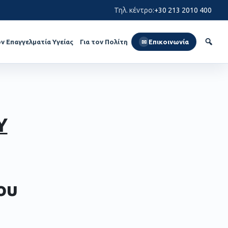
Τηλ. κέντρο
:
+30 213 2010 400
ον Επαγγελματία Υγείας
Για τον Πολίτη
Επικοινωνία
✉
Υ
ου