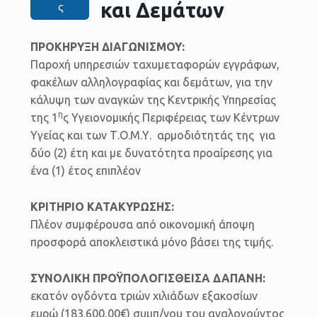
και Δεμάτων
ς
ΠΡΟΚΗΡΥΞΗ
ΔΙΑΓΩΝΙΣΜΟΥ:
Παροχή υπηρεσιών ταχυμεταφορών εγγράφων,
φακέλων αλληλογραφίας και δεμάτων, για την
κάλυψη των αναγκών της Κεντρικής Υπηρεσίας
η
της 1
ς Υγειονομικής Περιφέρειας των Κέντρων
Υγείας και των Τ.Ο.Μ.Υ. αρμοδιότητάς της για
δύο (2) έτη και με δυνατότητα προαίρεσης για
ένα (1) έτος επιπλέον
ΚΡΙΤΗΡΙΟ ΚΑΤΑΚΥΡΩΣΗΣ:
Πλέον συμφέρουσα από οικονομική άποψη
προσφορά αποκλειστικά μόνο βάσει της τιμής.
ΣΥΝΟΛΙΚΗ ΠΡΟΫΠΟΛΟΓΙΣΘΕΙΣΑ ΔΑΠΑΝΗ:
εκατόν ογδόντα τριών χιλιάδων εξακοσίων
ευρώ (183.600,00€) συμπ/νου του αναλογούντος