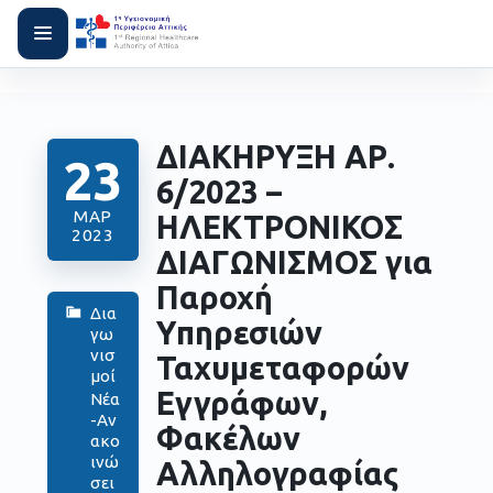
ΔΙΑΚΗΡΥΞΗ ΑΡ.
23
6/2023 –
ΜΑΡ
ΗΛΕΚΤΡΟΝΙΚΟΣ
2023
ΔΙΑΓΩΝΙΣΜΟΣ για
Παροχή
Δια
Υπηρεσιών
γω
νισ
Ταχυμεταφορών
μοί
Εγγράφων,
Νέα
-Αν
Φακέλων
ακο
ινώ
Αλληλογραφίας
σει