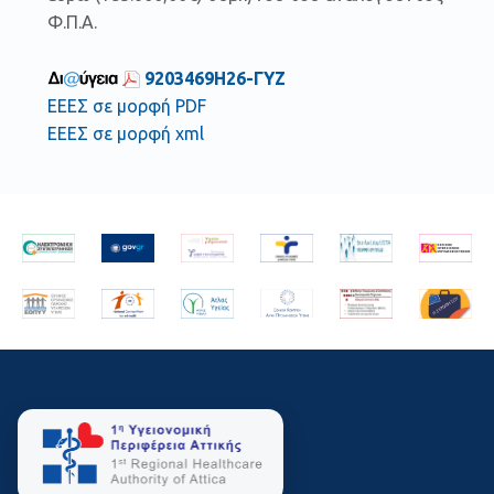
Φ.Π.Α.
9203469Η26-ΓΥΖ
ΕΕΕΣ σε μορφή PDF
ΕΕΕΣ σε μορφή xml