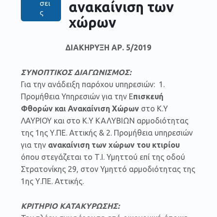
ανακαίνιση των
σει
ς
χώρων
ΔΙΑΚΗΡΥΞΗ ΑΡ. 5/2019
ΣΥΝΟΠΤΙΚΟΣ ΔΙΑΓΩΝΙΣΜΟΣ:
Για την ανάδειξη παρόχου υπηρεσιών: 1.
Προμήθεια Υπηρεσιών για την Ε
πισκευή
Φθορών και Ανακαίνιση Χώρων
στο Κ.Υ
ΛΑΥΡΙΟΥ και στο Κ.Υ ΚΑΛΥΒΙΩΝ αρμοδιότητας
της 1ης Υ.ΠΕ. Αττικής & 2. Προμήθεια υπηρεσιών
για την
ανακαίνιση των χώρων του κτιρίου
όπου στεγάζεται το Τ.Ι. Υμηττού επί της οδού
Στρατονίκης 29, στον Υμηττό αρμοδιότητας της
1ης Υ.ΠΕ. Αττικής.
ΚΡΙΤΗΡΙΟ ΚΑΤΑΚΥΡΩΣΗΣ: