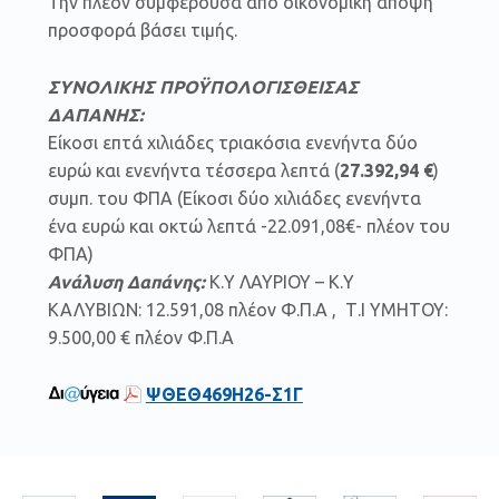
Την πλέον συμφέρουσα από οικονομική άποψη
προσφορά βάσει τιμής.
ΣΥΝΟΛΙΚΗΣ ΠΡΟΫΠΟΛΟΓΙΣΘΕΙΣΑΣ
ΔΑΠΑΝΗΣ:
Είκοσι επτά χιλιάδες τριακόσια ενενήντα δύο
ευρώ και ενενήντα τέσσερα λεπτά (
27.392,94 €
)
συμπ. του ΦΠΑ (Είκοσι δύο χιλιάδες ενενήντα
ένα ευρώ και οκτώ λεπτά -22.091,08€- πλέον του
ΦΠΑ)
Ανάλυση Δαπάνης:
Κ.Υ ΛΑΥΡΙΟΥ – Κ.Υ
ΚΑΛΥΒΙΩΝ: 12.591,08 πλέον Φ.Π.Α , Τ.Ι ΥΜΗΤΟΥ:
9.500,00 € πλέον Φ.Π.Α
ΨΘΕΘ469Η26-Σ1Γ