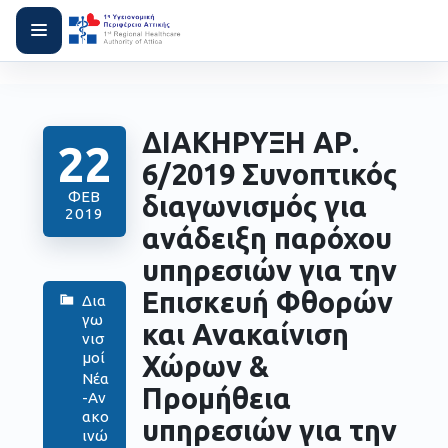
ΔΙΑΚΗΡΥΞΗ ΑΡ.
22
6/2019 Συνοπτικός
ΦΕΒ
διαγωνισμός για
2019
ανάδειξη παρόχου
υπηρεσιών για την
Επισκευή Φθορών
Δια
γω
και Ανακαίνιση
νισ
μοί
Χώρων &
Νέα
Προμήθεια
-Αν
ακο
υπηρεσιών για την
ινώ