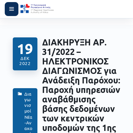
ΔΙΑΚΗΡΥΞΗ ΑΡ.
19
31/2022 –
ΔΕΚ
ΗΛΕΚΤΡΟΝΙΚΟΣ
2022
ΔΙΑΓΩΝΙΣΜΟΣ για
Ανάδειξη Παρόχου:
Παροχή υπηρεσιών
Δια
αναβάθμισης
γω
νισ
βάσης δεδομένων
μοί
των κεντρικών
Νέα
-Αν
υποδομών της 1ης
ακο