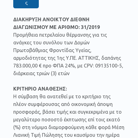
ς
ΔΙΑΚΗΡΥΞΗ ΑΝΟΙΚΤΟΥ ΔΙΕΘΝΗ
ΔΙΑΓΩΝΙΣΜΟΥ ΜΕ ΑΡΙΘΜΟ: 31/2019
Προμήθεια πετρελαίου θέρμανσης για τις
ανάγκες του συνόλου των Δομών
Πρωτοβάθμιας Φροντίδας Υγείας,
αρμοδιότητας της 1ης Υ.ΠΕ. ΑΤΤΙΚΗΣ, δαπάνης
783.000,00 € προ ΦΠΑ 24%, με CPV: 09135100-5,
διάρκειας τριών (3) ετών
ΚΡΙΤΗΡΙΟ ΑΝΑΘΕΣΗΣ:
Η σύμβαση θα ανατεθεί με το κριτήριο της
πλέον συμφέρουσας από οικονομική άποψη
προσφοράς, βάσει τιμής και συγκεκριμένα με το
μεγαλύτερο ποσοστό έκπτωσης επί τοις εκατό
(%) στη νόμιμα διαμορφούμενη κάθε φορά Μέση
Λιανική Τιμή Πώλησης του καυσίμου την ημέρα