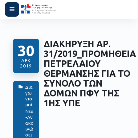
ΔΙΑΚΗΡΥΞΗ ΑΡ.
30
31/2019_ΠΡΟΜΗΘΕΙΑ
ΔΕΚ
ΠΕΤΡΕΛΑΙΟΥ
2019
ΘΕΡΜΑΝΣΗΣ ΓΙΑ ΤΟ
ΣΥΝΟΛΟ ΤΩΝ
Δια
ΔΟΜΩΝ ΠΦΥ ΤΗΣ
γω
νισ
1ΗΣ ΥΠΕ
μοί
Νέα
-Αν
ακο
ινώ
σει