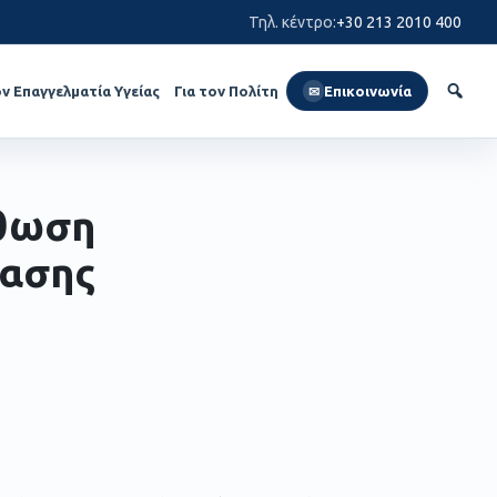
Τηλ. κέντρο
:
+30 213 2010 400
ον Επαγγελματία Υγείας
Για τον Πολίτη
Επικοινωνία
✉
σθωση
γασης