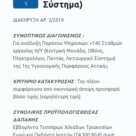
Σύστημα)
ς
ΔΙΑΚΗΡΥΞΗ ΑΡ. 3/2019
ΣΥΝΟΠΤΙΚΟΣ ΔΙΑΓΩΝΙΣΜΟΣ :
Για ανάδειξη Παρόχου Υπηρεσιών: «140 Σταθμών
εργασίας Η/Υ (Κεντρική Μονάδα, Οθόνη,
Πληκτρολόγιο, Ποντίκι, Λειτουργικό Σύστημα)
της 1ης Υγειονομικής Περιφέρειας Αττικής.
ΚΡΙΤΗΡΙΟ ΚΑΤΑΚΥΡΩΣΗΣ
: Την πλέον
συμφέρουσα απο οικονομική άποψη προσφορά
βάσει τιμής (χαμηλότερη τιμή).
ΣΥΝΟΛΙΚΗΣ ΠΡΟΫΠΟΛΟΓΙΣΘΕΙΣΑΣ
ΔΑΠΑΝΗΣ
Εβδομήντα Τεσσάρων Χιλιάδων Τριακοσίων
Ευρώ και Ογδόντα λεπτών (74.300,80 €) συμπ.