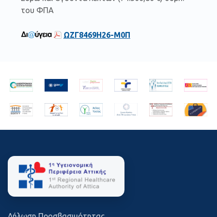
του ΦΠΑ
ΩΖΓ8469Η26-Μ0Π
Δήλωση Προσβασιμότητας