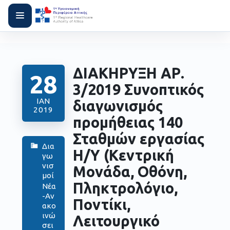
ΔΙΑΚΗΡΥΞΗ ΑΡ.
28
3/2019 Συνοπτικός
ΙΑΝ
διαγωνισμός
2019
προμήθειας 140
Σταθμών εργασίας
Δια
Η/Υ (Κεντρική
γω
νισ
Μονάδα, Οθόνη,
μοί
Πληκτρολόγιο,
Νέα
-Αν
Ποντίκι,
ακο
ινώ
Λειτουργικό
σει