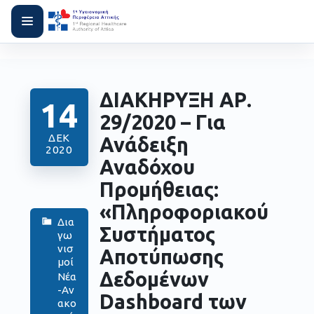
ΔΙΑΚΗΡΥΞΗ ΑΡ.
14
29/2020 – Για
ΔΕΚ
Ανάδειξη
2020
Αναδόχου
Προμήθειας:
«Πληροφοριακού
Δια
Συστήματος
γω
νισ
Αποτύπωσης
μοί
Δεδομένων
Νέα
-Αν
Dashboard των
ακο