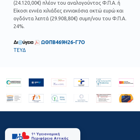
(24.120,00€) πλέον του αναλογούντος Φ.Π.Α. ή
Είκοσι εννέα χιλιάδες εννιακόσια οκτώ ευρώ και
ογδόντα λεπτά (29.908,80€) συμπ/νου του Φ.Π.Α.
24%.
ΩΘΠΒ469Η26-Γ7Ο
ΤΕΥΔ