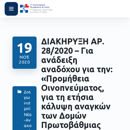
ΔΙΑΚΗΡΥΞΗ ΑΡ.
19
28/2020 – Για
ΝΟΈ
ανάδειξη
2020
αναδόχου για την:
«Προμήθεια
Οινοπνεύματος,
Δια
για τη ετήσια
γω
νισ
κάλυψη αναγκών
μοί
των Δομών
Νέα
-Αν
Πρωτοβάθμιας
ακο