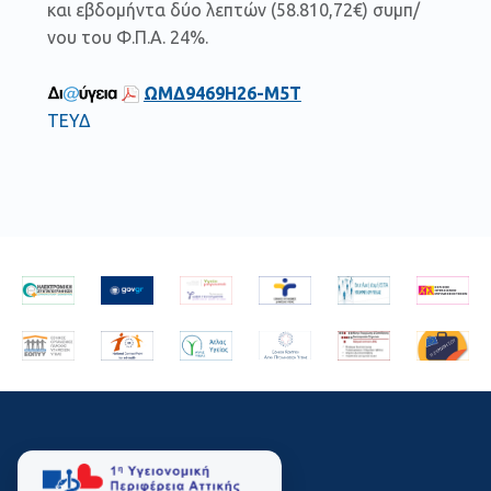
και εβδομήντα δύο λεπτών (58.810,72€) συμπ/
νου του Φ.Π.Α. 24%.
ΩΜΔ9469Η26-Μ5Τ
ΤΕΥΔ