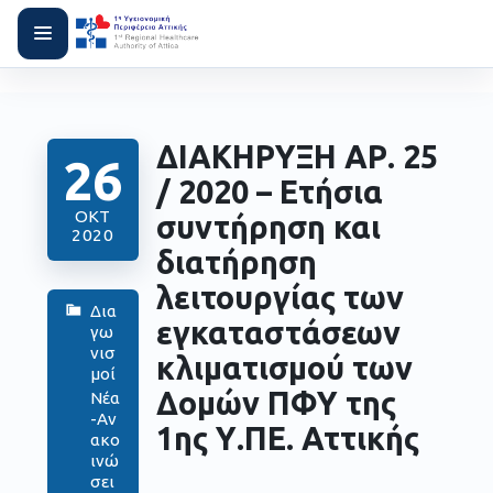
ΔΙΑΚΗΡΥΞΗ ΑΡ. 25
26
/ 2020 – Ετήσια
ΟΚΤ
συντήρηση και
2020
διατήρηση
λειτουργίας των
Δια
εγκαταστάσεων
γω
νισ
κλιματισμού των
μοί
Δομών ΠΦΥ της
Νέα
-Αν
1ης Υ.ΠΕ. Αττικής
ακο
ινώ
σει