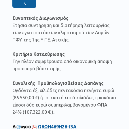
ς
Συνοπτικός Διαγωνισμός
Ετήσια συντήρηση και διατήρηση λειτουργίας
των εγκαταστάσεων κλιματισμού των Δομών
ΠΦΥ της 1ης Υ.ΠΕ. Αττικής.
Κριτήριο Κατακύρωσης
Την πλέον συμφέρουσα από οικονομική άποψη
προσφορά βάσει τιμής.
Συνολικής Προϋπολογισθείσας Δαπάνης
Ογδόντα έξι χιλιάδες πεντακόσια πενήντα ευρώ
(86.550,00 €) ήτοι εκατό επτά χιλιάδες τριακόσια
είκοσι δύο ευρώ συμπεριλαμβανομένου ΦΠΑ
24% (107.322,00 € )
.
Ω6ΩΗ469Η26-Ι3Α