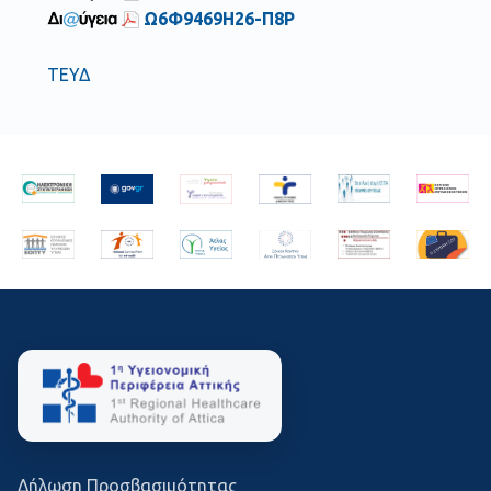
Ω6Φ9469Η26-Π8Ρ
ΤΕΥΔ
Δήλωση Προσβασιμότητας