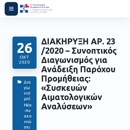
ΔΙΑΚΗΡΥΞΗ ΑΡ. 23
26
/2020 – Συνοπτικός
ΟΚΤ
Διαγωνισμός για
2020
Ανάδειξη Παρόχου
Προμήθειας:
Δια
«Συσκευών
γω
νισ
Αιματολογικών
μοί
Αναλύσεων»
Νέα
-Αν
ακο
ινώ
σει