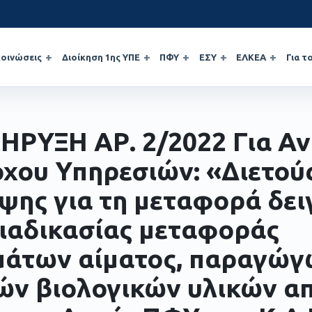
οινώσεις
Διοίκηση 1ης ΥΠΕ
ΠΦΥ
ΕΣΥ
ΕΛΚΕΑ
Για τ
ΗΡΥΞΗ ΑΡ. 2/2022 Για Αν
χου Υπηρεσιών: «Διετού
ψης για τη μεταφορά δε
διαδικασίας μεταφοράς
μάτων αίματος, παραγώγ
ών βιολογικών υλικών α