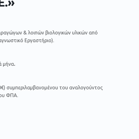
Ε.»
αραγώγων & λοιπών βιολογικών υλικών από
αγνωστικό Εργαστήριο).
ά μήνα
.
0€) συμπεριλαμβανομένου του αναλογούντος
του ΦΠΑ.