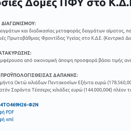
σιες Δομές ΠΦΥ στο Κ.Δ.
Η
ΔΙΑΓΩΝΙΣΜΟΥ:
ιγμάτων και διαδικασίας μεταφοράς δειγμάτων αίματος, π
ές Πρωτοβάθμιας Φροντίδας Υγείας στο Κ.Δ.Ε. (Κεντρικό Δι
ΚΑΤΑΚΥΡΩΣΗΣ:
υμφέρουσα από οικονομική άποψη προσφορά βάσει τιμής αν
 ΠΡΟΫΠΟΛΟΓΙΣΘΕΙΣΑΣ ΔΑΠΑΝΗΣ:
μήντα Οκτώ χιλιάδων Πεντακοσίων Εξήντα ευρώ (178.560,0
τόν Σαράντα Τέσσερις χιλιάδες ευρώ (144.000,00€) πλέον 
64ΤΟ469Η26-Φ2Ν
φή PDF
φή xml