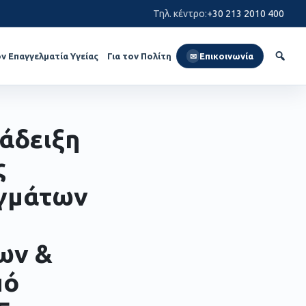
Τηλ. κέντρο
:
+30 213 2010 400
ον Επαγγελματία Υγείας
Για τον Πολίτη
Επικοινωνία
✉
άδειξη
ς
ιγμάτων
ων &
πό