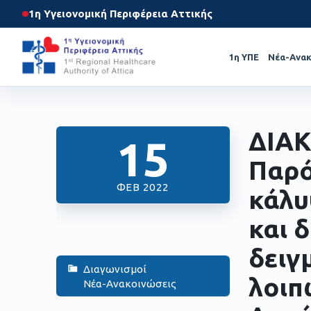
1η Υγειονομική Περιφέρεια Αττικής
1η ΥΠΕ
Νέα-Ανακ
ΔΙΑΚ
15
Παρό
ΦΕΒ 2022
κάλυ
και 
δειγ
Διαγωνισμοί
λοιπ
Νέα-Ανακοινώσεις