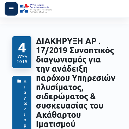
ΔΙΑΚΗΡΥΞΗ ΑΡ .
4
17/2019 Συνοπτικός
ΙΟΎΛ
διαγωνισμός για
2019
την ανάδειξη
παρόχου Υπηρεσιών
Δ
πλυσίματος,
ι
α
σιδερώματος &
γ
συσκευασίας του
ω
ν
Ακάθαρτου
ι
σ
Ιματισμού
μ