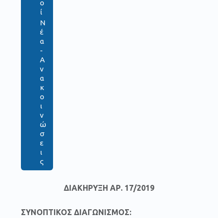
ο
ί
Ν
έ
α
-
Α
ν
α
κ
ο
ι
ν
ώ
σ
ε
ι
ς
ΔΙΑΚΗΡΥΞΗ ΑΡ. 17/2019
ΣΥΝΟΠΤΙΚΟΣ ΔΙΑΓΩΝΙΣΜΟΣ: